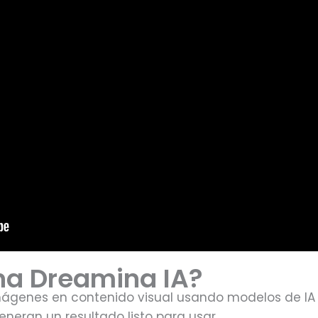
na Dreamina IA?
mágenes en contenido visual usando modelos de IA 
generan un resultado listo para usar.