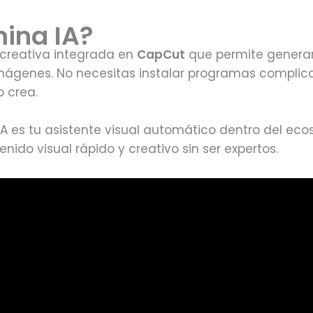
ina IA?
 creativa integrada en
CapCut
que permite genera
imágenes. No necesitas instalar programas complic
o crea.
A es tu asistente visual automático dentro del eco
nido visual rápido y creativo sin ser expertos.