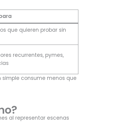
 para
os que quieren probar sin
ores recurrentes, pymes,
ias
gen simple consume menos que
 no?
ones al representar escenas