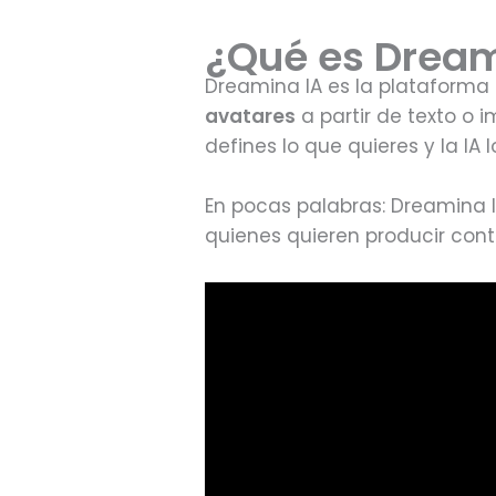
¿Qué es Dream
Dreamina IA es la plataforma
avatares
a partir de texto o 
defines lo que quieres y la IA l
En pocas palabras: Dreamina I
quienes quieren producir conte