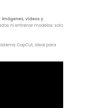
r
imágenes, vídeos y
ados ni entrenar modelos: solo
sistema CapCut, ideal para