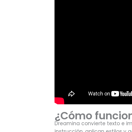
¿Cómo funcio
Dreamina convierte texto e i
instrucción, aplican estilos y 