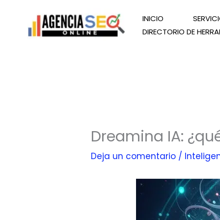
Ir
INICIO
SERVIC
al
DIRECTORIO DE HERRA
contenido
Dreamina IA: ¿qu
Deja un comentario
/
Inteligen