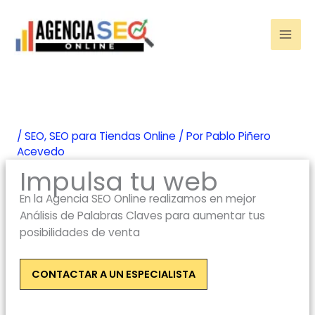
Ir
al
contenido
/
SEO
,
SEO para Tiendas Online
/ Por
Pablo Piñero
Acevedo
Impulsa tu web
En la Agencia SEO Online realizamos en mejor
Análisis de Palabras Claves para aumentar tus
posibilidades de venta
CONTACTAR A UN ESPECIALISTA