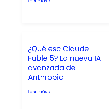
Skills
Leer más »
de
Claude:
qué
son
y
cómo
los
¿Qué esc Claude
agentes
Fable 5? La nueva IA
de
avanzada de
IA
personalizados
Anthropic
están
cambiando
¿Qué
Leer más »
el
esc
trabajo
Claude