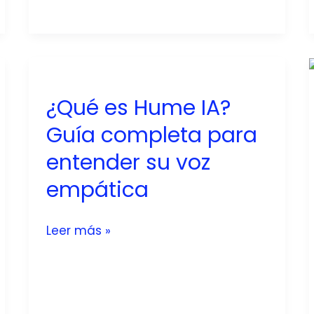
Guía
clara
y
completa
para
¿Qué es Hume IA?
crear
música
Guía completa para
gratis
entender su voz
empática
¿Qué
Leer más »
es
Hume
IA?
Guía