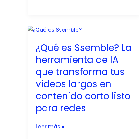
Fable
5?
La
nueva
IA
avanzada
¿Qué es Ssemble? La
de
herramienta de IA
Anthropic
que transforma tus
videos largos en
contenido corto listo
para redes
¿Qué
Leer más »
es