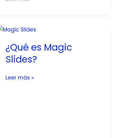
es
recuperas)
Fish
Audio?
La
guía
¿Qué es Magic
definitiva
para
Slides?
entender
esta
¿Qué
Leer más »
IA
es
de
Magic
voz
Slides?
(explicada
fácil)