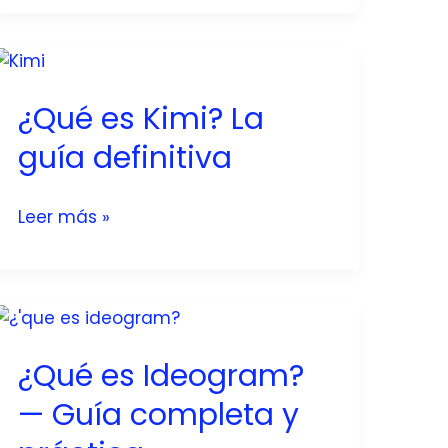
¿Qué es Kimi? La
guía definitiva
¿Qué
Leer más »
es
Kimi?
La
guía
definitiva
¿Qué es Ideogram?
— Guía completa y