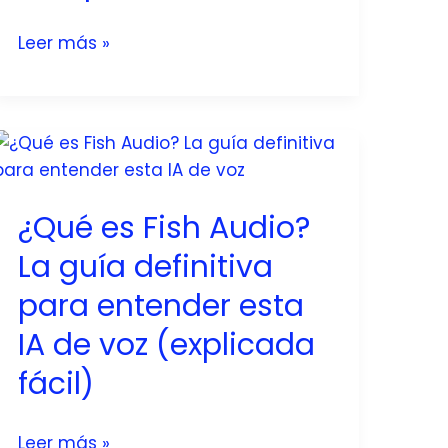
Automatización
Leer más »
con
IA
para
pymes
chilenas:
12
¿Qué es Fish Audio?
tareas
que
La guía definitiva
puedes
para entender esta
delegar
IA de voz (explicada
hoy
mismo
fácil)
(y
cuánto
¿Qué
Leer más »
tiempo