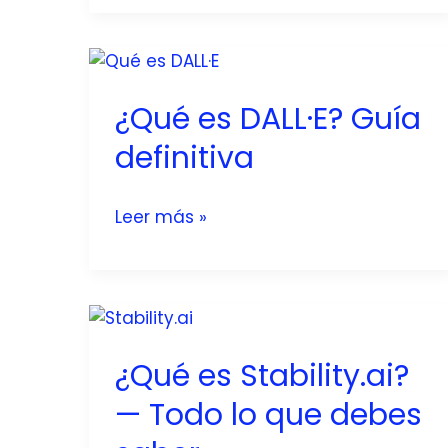
Ssemble?
La
herramienta
de
¿Qué es DALL·E? Guía
IA
que
definitiva
transforma
tus
¿Qué
Leer más »
videos
es
largos
DALL·E?
en
Guía
contenido
definitiva
corto
listo
¿Qué es Stability.ai?
para
— Todo lo que debes
redes