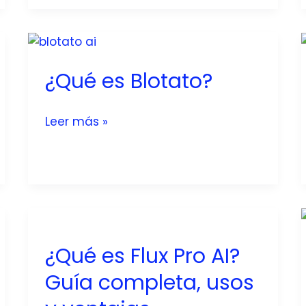
completa
para
entender
su
¿Qué es Blotato?
voz
empática
¿Qué
Leer más »
es
Blotato?
¿Qué es Flux Pro AI?
Guía completa, usos