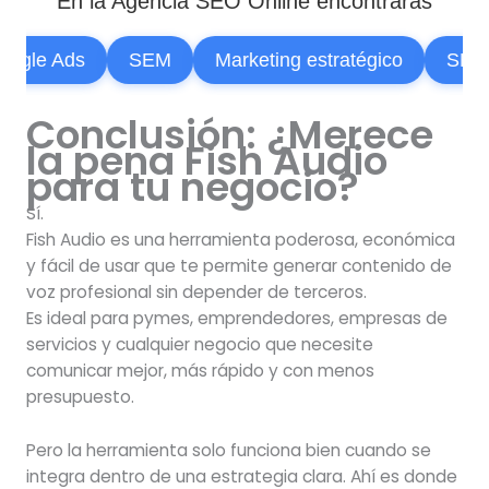
En la Agencia SEO Online encontrarás
gle Ads
SEM
Marketing estratégico
SEO
Conclusión: ¿Merece
la pena Fish Audio
para tu negocio?
Sí.
Fish Audio es una herramienta poderosa, económica
y fácil de usar que te permite generar contenido de
voz profesional sin depender de terceros.
Es ideal para pymes, emprendedores, empresas de
servicios y cualquier negocio que necesite
comunicar mejor, más rápido y con menos
presupuesto.
Pero la herramienta solo funciona bien cuando se
integra dentro de una estrategia clara. Ahí es donde