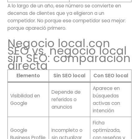
A lo largo de un año, ese número se convierte en
decenas de clientes que ya eligieron a un
competidor. No porque ese competidor sea mejor:
porque apareció primero.
Negocio local con
SEO vs. negocio local
sin SEO: comparación
directa
Elemento
Sin SEO local
Con SEO local
Aparece en
Depende de
Visibilidad en
búsquedas
referidos o
Google
activas con
anuncios
intención
Ficha
Google
Incompleto o
optimizada,
Business Profile
sin actualizar
con reseñas y