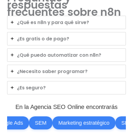
respuestas
frecuentes sobre n8n
¿Qué es n8n y para qué sirve?
¿Es gratis o de pago?
¿Qué puedo automatizar con n8n?
¿Necesito saber programar?
¿Es seguro?
En la Agencia SEO Online encontrarás
gle Ads
SEM
Marketing estratégico
SEO