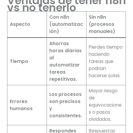
Ventajas de tener n8n
vs no tenerlo
Con n8n
Sin n8n
Aspecto
(automatizac
(procesos
ión)
manuales)
Ahorras
Pierdes tiempo
horas diarias
haciendo
al
Tiempo
tareas que
automatizar
podrían
tareas
hacerse solas.
repetitivas.
Mayor riesgo
Los procesos
de
Errores
son precisos
equivocacione
humanos
y
s o pasos
consistentes.
olvidados.
Respondes
Respuestas