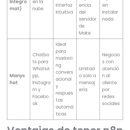
Integro
en la
interfaz
encia
sin
mat)
nube
intuitiva
del
instalar
servidor
nada
de
Make
Ideal
para
Chatbo
Negocio
marketi
ts para
s con
ng
WhatsA
Limitad
atenció
convers
Manyc
pp,
o solo a
n al
acional
hat
Instagra
mensaj
cliente
y
m y
ería
por
respues
Facebo
redes
tas
ok
sociales
automá
ticas