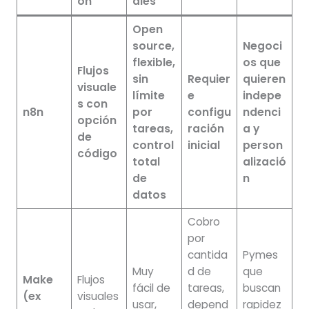
ón
ales
Open
source,
Negoci
flexible,
os que
Flujos
sin
Requier
quieren
visuale
límite
e
indepe
s con
n8n
por
configu
ndenci
opción
tareas,
ración
a y
de
control
inicial
person
código
total
alizació
de
n
datos
Cobro
por
cantida
Pymes
Muy
d de
que
Make
Flujos
fácil de
tareas,
buscan
(ex
visuales
usar,
depend
rapidez