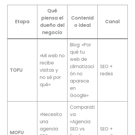
Qué
piensa el
Contenid
Etapa
Canal
dueño del
o ideal
negocio
Blog: «Por
qué tu
«Mi web no
web de
recibe
climatizaci
SEO +
TOFU
visitas y
ón no
redes
no sé por
aparece
qué»
en
Google»
Comparati
«Necesito
va:
una
«Agencia
agencia
SEO vs
SEO +
MOFU