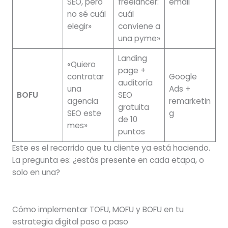
SEO, pero
freelancer:
email
no sé cuál
cuál
elegir»
conviene a
una pyme»
Landing
«Quiero
page +
contratar
Google
auditoría
una
Ads +
BOFU
SEO
agencia
remarketin
gratuita
SEO este
g
de 10
mes»
puntos
Este es el recorrido que tu cliente ya está haciendo.
La pregunta es: ¿estás presente en cada etapa, o
solo en una?
Cómo implementar TOFU, MOFU y BOFU en tu
estrategia digital paso a paso