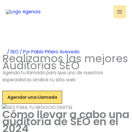
Ir
al
contenido
/
SEO
/ Por
Pablo Piñero Acevedo
Realizamos las mejores
Auditorias SEO
Agenda tu llamada para que uno de nuestros
especialistas analice tu sitio web
Agendar una Llamada
Cómo llevar a cabo una
auditoría de SEO en el
2024