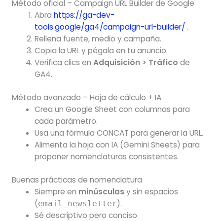
Método oficial – Campaign URL Builder de Google
Abra
https://ga-dev-
tools.google/ga4/campaign-url-builder/
.
Rellena fuente, medio y campaña.
Copia la URL y pégala en tu anuncio.
Verifica clics en
Adquisición > Tráfico
de
GA4.
Método avanzado – Hoja de cálculo + IA
Crea un Google Sheet con columnas para
cada parámetro.
Usa una fórmula CONCAT para generar la URL.
Alimenta la hoja con IA (Gemini Sheets) para
proponer nomenclaturas consistentes.
Buenas prácticas de nomenclatura
Siempre en
minúsculas
y sin espacios
(
).
email_newsletter
Sé descriptivo pero conciso