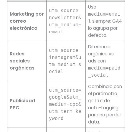
Usa
utm_source=
Marketing por
medium=emai
newsletter&
correo
siempre; GA4
l
utm_medium=
electrónico
lo agrupa por
email
defecto.
Diferencia
utm_source=
Redes
orgánico vs
instagram&u
sociales
ads con
tm_medium=s
orgánicas
medium=paid
ocial
.
_social
Combínalo con
utm_source=
el parámetro
google&utm_
Publicidad
de
gclid
medium=cpc&
PPC
auto-tagging
utm_term=ke
para no perder
yword
data.