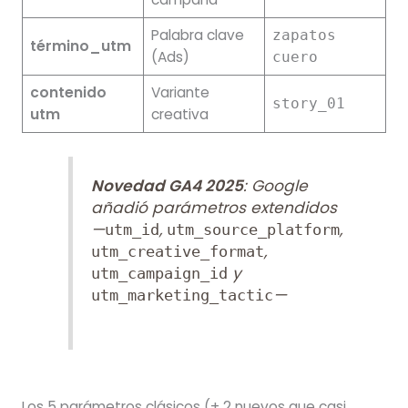
Palabra clave
zapatos
término_utm
(Ads)
cuero
contenido
Variante
story_01
utm
creativa
Novedad GA4 2025
: Google
añadió parámetros extendidos
—
,
,
utm_id
utm_source_platform
,
utm_creative_format
y
utm_campaign_id
—
utm_marketing_tactic
Los 5 parámetros clásicos (+ 2 nuevos que casi