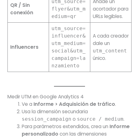
Añade un
utm_source=
QR / Sin
acortador para
flyer&utm_m
conexión
URLs legibles.
edium=qr
utm_source=
A cada creador
influencer&
dale un
utm_medium=
Influencers
social&utm_
utm_content
único.
campaign=la
nzamiento
Medir UTM en Google Analytics 4
Ve a
Informe > Adquisición de tráfico
.
Usa la dimensión secundaria
o
.
session_campaign
source / medium
Para parámetros extendidos, crea un
Informe
personalizado
con las dimensiones