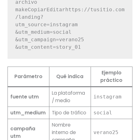
archivo 
https://tusitio.com
makeCopiarEditar
/landing?

utm_source=instagram

&utm_medium=social

&utm_campaign=verano25

Ejemplo
Parámetro
Qué indica
práctico
La plataforma
fuente utm
instagram
/ medio
utm_medium
Tipo de tráfico
social
Nombre
campaña
interno de
verano25
utm
campaña