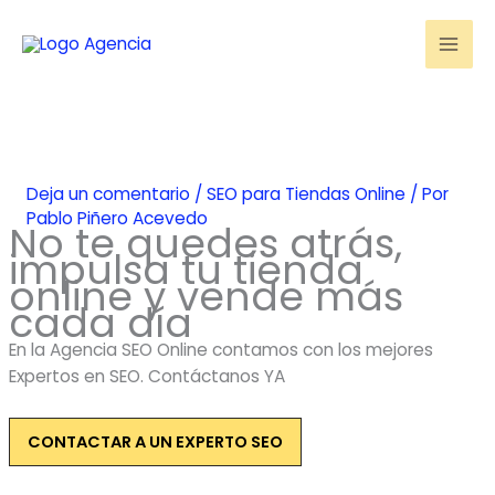
Ir
al
contenido
Deja un comentario
/
SEO para Tiendas Online
/ Por
Pablo Piñero Acevedo
No te quedes atrás,
impulsa tu tienda
online y vende más
cada día
En la Agencia SEO Online contamos con los mejores
Expertos en SEO. Contáctanos YA
CONTACTAR A UN EXPERTO SEO