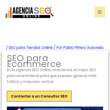
Ir
al
contenido
/
SEO para Tiendas Online
/ Por
Pablo Piñero Acevedo
SEO para
Ecommerce
En la Agencia SEO Online ofrecemos el mejor SEO
para ecommerce para que puedas generar más
tráfico y mayores ventas
Contactar a un Consultor SEO