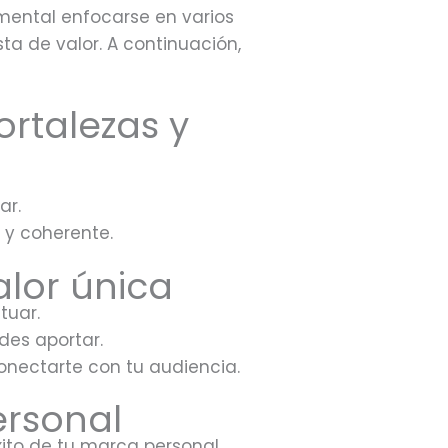
amental enfocarse en varios
a de valor. A continuación,
ortalezas y
ar.
 y coherente.
alor única
tuar.
des aportar.
onectarte con tu audiencia.
ersonal
ito de tu marca personal.