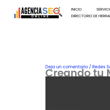
Ir
INICIO
SERVIC
al
DIRECTORIO DE HERRA
contenido
Deja un comentario
/
Redes S
Creando tu 