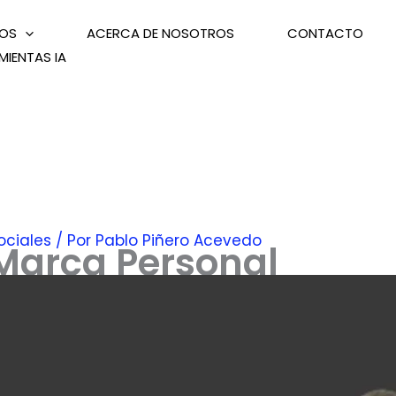
IOS
ACERCA DE NOSOTROS
CONTACTO
MIENTAS IA
ociales
/ Por
Pablo Piñero Acevedo
Marca Personal